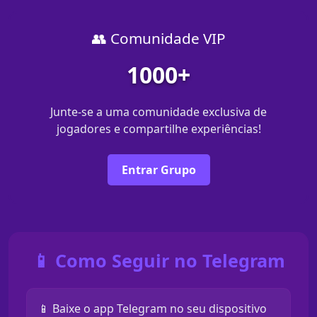
👥 Comunidade VIP
1000+
Junte-se a uma comunidade exclusiva de
jogadores e compartilhe experiências!
Entrar Grupo
📱 Como Seguir no Telegram
📱 Baixe o app Telegram no seu dispositivo