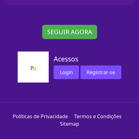
SEGUIR AGORA
Acessos
Login
Registrar-se
Políticas de Privacidade
Termos e Condições
Sitemap