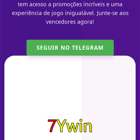
tem acesso a promoções incríveis e uma
experiência de jogo inigualável. Junte-se aos
vencedores agora!
SEGUIR NO TELEGRAM