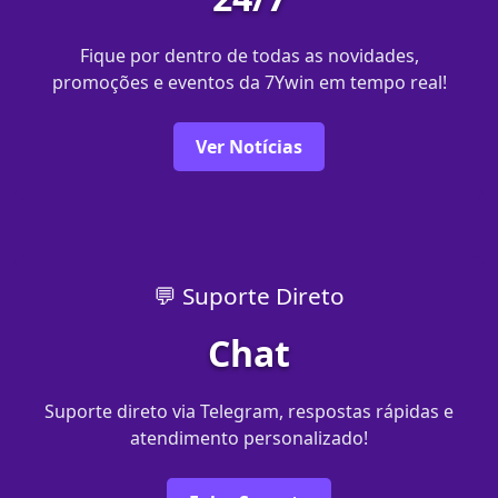
Fique por dentro de todas as novidades,
promoções e eventos da 7Ywin em tempo real!
Ver Notícias
💬 Suporte Direto
Chat
Suporte direto via Telegram, respostas rápidas e
atendimento personalizado!