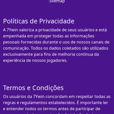
Sitemap
Políticas de Privacidade
A 7Ywin valoriza a privacidade de seus usuários e está
empenhada em proteger todas as informações
pessoais fornecidas durante o uso de nossos canais de
comunicação. Todos os dados coletados são utilizados
exclusivamente para fins de melhoria contínua da
experiência de nossos jogadores.
Termos e Condições
Os usuários da 7Ywin concordam em respeitar todas as
regras e regulamentos estabelecidos. É importante ler
e entender todos os termos antes de participar de