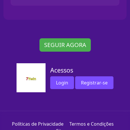
SEGUIR AGORA
Acessos
Login
Registrar-se
Políticas de Privacidade
Termos e Condições