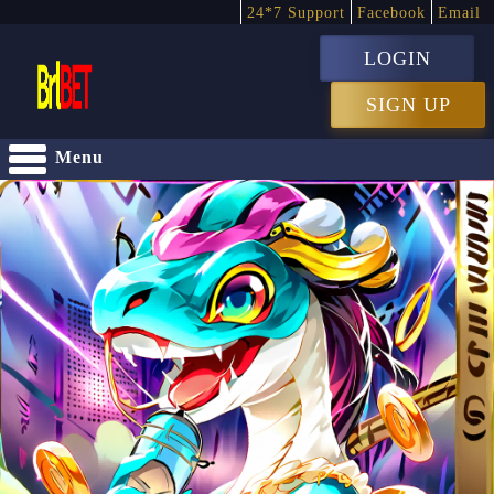
24*7 Support
Facebook
Email
LOGIN
SIGN UP
Menu