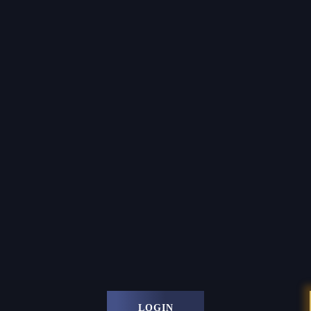
LOGIN