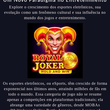
Um Novo Paradigma no Entretenimento
Explore o crescimento dos esportes eletrônicos, sua
evolução como um fenômeno cultural e sua influência no
mundo dos jogos e entretenimento.
Os esportes eletrônicos, ou eSports, têm crescido de forma
exponencial nos últimos anos, atraindo milhões de fãs em
todo o mundo. Essa categoria de jogo não se resume
apenas a competições em plataformas tradicionais; ela
abrange uma variedade de gêneros, desde MOBAs