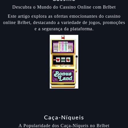
Descubra o Mundo do Cassino Online com Brlbet
Este artigo explora as ofertas emocionantes do cassino
online Brlbet, destacando a variedade de jogos, promoções
e a segurança da plataforma.
Caça-Níqueis
A Popularidade dos Caça-Níqueis no Brlbet