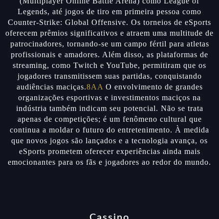
(Multiplayer Online Battle Arena) como League of
Legends, até jogos de tiro em primeira pessoa como
Counter-Strike: Global Offensive. Os torneios de eSports
oferecem prêmios significativos e atraem uma multitude de
patrocinadores, tornando-se um campo fértil para atletas
profissionais e amadores. Além disso, as plataformas de
streaming, como Twitch e YouTube, permitiram que os
jogadores transmitissem suas partidas, conquistando
audiências maciças.
8AA
O envolvimento de grandes
organizações esportivas e investimentos maciços na
indústria também indicam seu potencial. Não se trata
apenas de competições; é um fenômeno cultural que
continua a moldar o futuro do entretenimento. À medida
que novos jogos são lançados e a tecnologia avança, os
eSports prometem oferecer experiências ainda mais
emocionantes para os fãs e jogadores ao redor do mundo.
Cassino