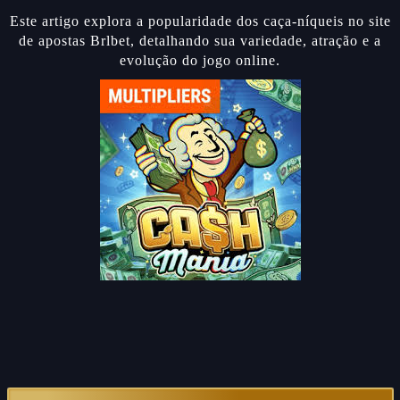
Este artigo explora a popularidade dos caça-níqueis no site
de apostas Brlbet, detalhando sua variedade, atração e a
evolução do jogo online.