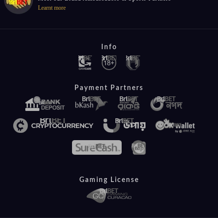
Learnt more
Info
Payment Partners
Gaming License